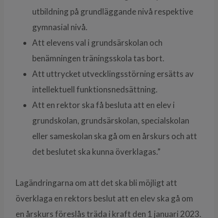
utbildning på grundläggande nivå respektive
gymnasial nivå.
Att elevens val i grundsärskolan och
benämningen träningsskola tas bort.
Att uttrycket utvecklingsstörning ersätts av
intellektuell funktionsnedsättning.
Att en rektor ska få besluta att en elev i
grundskolan, grundsärskolan, specialskolan
eller sameskolan ska gå om en årskurs och att
det beslutet ska kunna överklagas.”
Lagändringarna om att det ska bli möjligt att
överklaga en rektors beslut att en elev ska gå om
en årskurs föreslås träda i kraft den 1 januari 2023.