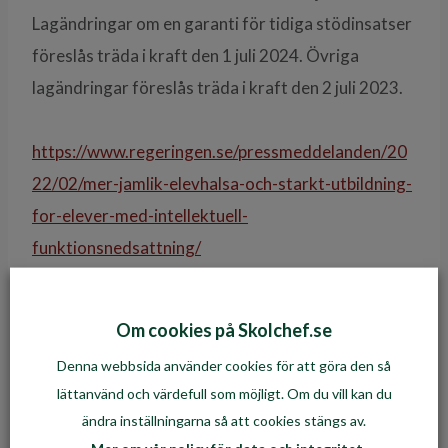
Lagändringar om en garanti för tidiga stödinsatser
föreslås träda i kraft den 1 juli 2024. Övriga
lagändringar föreslås träda i kraft den 2 juli 2023.
https://www.regeringen.se/pressmeddelanden/20
22/02/mer-jamlik-elevhalsa-och-starkt-utbildning-
for-elever-med-intellektuell-
funktionsnedsattning/
https://www.regeringen.se/rattsliga-
Om cookies på Skolchef.se
dokument/lagradsremiss/2022/02/elevhalsa-och-
Denna webbsida använder cookies för att göra den så
starkt-utbildning-for-elever-med-intellektuell-
lättanvänd och värdefull som möjligt. Om du vill kan du
funktionsnedsattning/
ändra inställningarna så att cookies stängs av.
Mer om vår policy för data och integritet