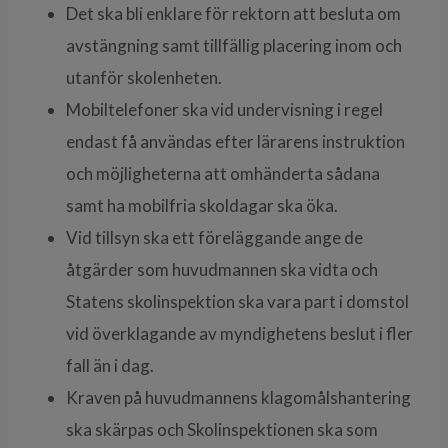
Det ska bli enklare för rektorn att besluta om
avstängning samt tillfällig placering inom och
utanför skolenheten.
Mobiltelefoner ska vid undervisning i regel
endast få användas efter lärarens instruktion
och möjligheterna att omhänderta sådana
samt ha mobilfria skoldagar ska öka.
Vid tillsyn ska ett föreläggande ange de
åtgärder som huvudmannen ska vidta och
Statens skolinspektion ska vara part i domstol
vid överklagande av myndighetens beslut i fler
fall än i dag.
Kraven på huvudmannens klagomålshantering
ska skärpas och Skolinspektionen ska som