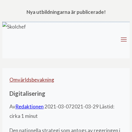
Skip
Nya utbildningarna är publicerade!
to
content
Omvärldsbevakning
Digitalisering
Av
Redaktionen
2021-03-07
2021-03-29
Lästid:
cirka
1
minut
Den nationella strategi som antogs av regeringen i