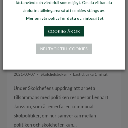
lättanvänd och värdefull som möjligt. Om du vill kan du
ändra inställningarna så att cookies stängs av.
Mer om vår policy för data och integritet
COOKIES ÄR OK
1. Skolchefens uppdrag att
arbeta tillsammans med
NEJ TACK TILL COOKIES
politiken
2021-03-07
Skolchefsboken
Lästid: cirka
1
minut
Under Skolchefens uppdrag att arbeta
tillsammans med politiken resonerar Lennart
Jansson, som är en erfaren kommunal
skolpolitiker, om hur samverkan mellan
politiken och skolchefen kan…