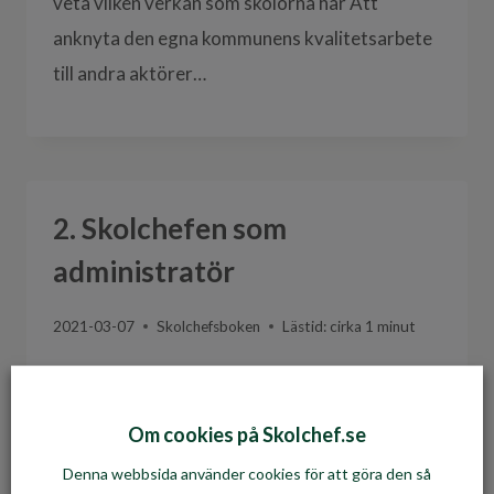
veta vilken verkan som skolorna har Att
anknyta den egna kommunens kvalitetsarbete
till andra aktörer…
2. Skolchefen som
administratör
2021-03-07
Skolchefsboken
Lästid: cirka
1
minut
Under Skolchefen som administratör redovisar
Stephan Rapp hur skolchefen kan agera vid
Om cookies på Skolchef.se
överklagande av beslut och hur skolchefen kan
Denna webbsida använder cookies för att göra den så
förhålla sig till fristående skolor i…