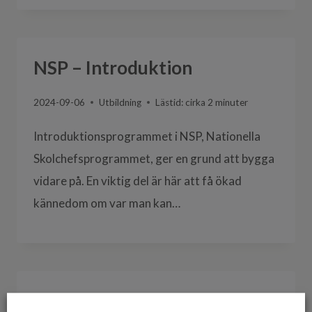
NSP – Introduktion
2024-09-06
Utbildning
Lästid: cirka
2
minuter
Introduktionsprogrammet i NSP, Nationella
Skolchefsprogrammet, ger en grund att bygga
vidare på. En viktig del är här att få ökad
kännedom om var man kan…
NSP – Fördjupning