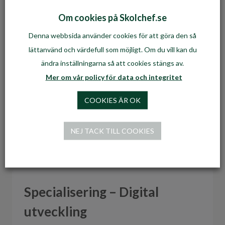
Om cookies på Skolchef.se
2024-08-06
Utbildning
Lästid: cirka
2
minuter
Denna webbsida använder cookies för att göra den så
Det Nationella Skolchefsprogrammet bygger
lättanvänd och värdefull som möjligt. Om du vill kan du
vidare på Introduktionsutbildningen.
ändra inställningarna så att cookies stängs av.
Programmet syftar till att stärka skolchefers
Mer om vår policy för data och integritet
(och motsvarande) kompetens att leda och
COOKIES ÄR OK
utveckla skolverksamheten och ger möjlighet
att…
NEJ TACK TILL COOKIES
Specialisering – Digital
utveckling