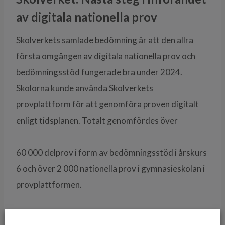
av digitala nationella prov
Skolverkets samlade bedömning är att den allra
första omgången av digitala nationella prov och
bedömningsstöd fungerade bra under 2024.
Skolorna kunde använda Skolverkets
provplattform för att genomföra proven digitalt
enligt tidsplanen. Totalt genomfördes över
60 000 delprov i form av bedömningsstöd i årskurs
6 och över 2 000 nationella prov i gymnasieskolan i
provplattformen.
Nu är det snart dags för nästa steg. Den 18 och 20