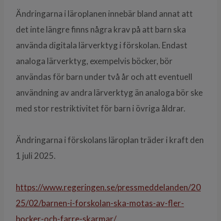
Ändringarna i läroplanen innebär bland annat att
det inte längre finns några krav på att barn ska
använda digitala lärverktyg i förskolan. Endast
analoga lärverktyg, exempelvis böcker, bör
användas för barn under två år och att eventuell
användning av andra lärverktyg än analoga bör ske
med stor restriktivitet för barn i övriga åldrar.
Ändringarna i förskolans läroplan träder i kraft den
1 juli 2025.
https://www.regeringen.se/pressmeddelanden/20
25/02/barnen-i-forskolan-ska-motas-av-fler-
bocker-och-farre-skarmar/