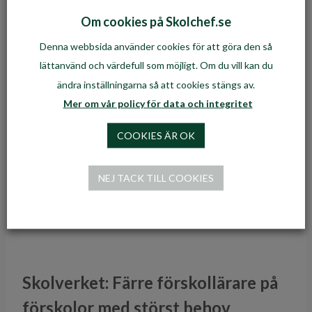
mars genomförs de allra första proven i årskurs 6 i
Om cookies på Skolchef.se
grundskolan och årskurs 7 i specialskolan. I mitten
Denna webbsida använder cookies för att göra den så
av april står årskurs 9 i grundskolan, årskurs 10 i
lättanvänd och värdefull som möjligt. Om du vill kan du
specialskolan och gymnasieskolan på tur.
ändra inställningarna så att cookies stängs av.
Mer om vår policy för data och integritet
https://www.skolverket.se/om-
COOKIES ÄR OK
oss/aktuellt/nyheter/nyheter/2025-02-14-snart-
tas-nasta-stora-steg-i-inforandet-av-digitala-
NEJ TACK TILL COOKIES
nationella-prov
Skolverket: Färre förskollärare på
förskolor med störst behov