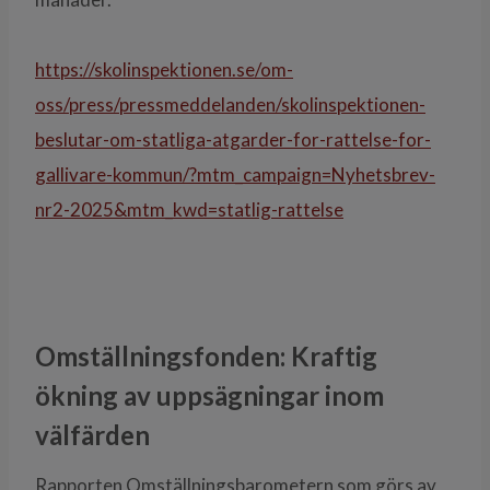
https://skolinspektionen.se/om-
oss/press/pressmeddelanden/skolinspektionen-
beslutar-om-statliga-atgarder-for-rattelse-for-
gallivare-kommun/?mtm_campaign=Nyhetsbrev-
nr2-2025&mtm_kwd=statlig-rattelse
Omställningsfonden: Kraftig
ökning av uppsägningar inom
välfärden
Rapporten Omställningsbarometern som görs av