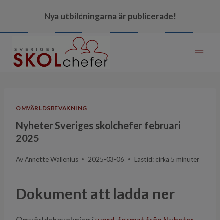
Skip
Nya utbildningarna är publicerade!
to
content
OMVÄRLDSBEVAKNING
Nyheter Sveriges skolchefer februari
2025
Av
Annette Wallenius
2025-03-06
Lästid: cirka
5
minuter
Dokument att ladda ner
Omvärldsbevakning i
word-format från Nyheter